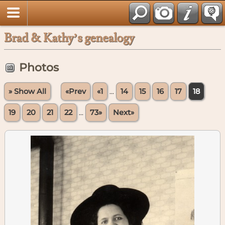
Brad & Kathy’s genealogy
Photos
» Show All
«Prev
«1
...
14
15
16
17
18
19
20
21
22
...
73»
Next»