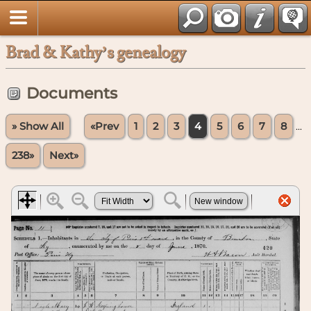
Brad & Kathy’s genealogy
Documents
» Show All
«Prev
1
2
3
4
5
6
7
8
...
238»
Next»