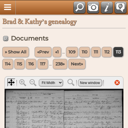
Brad & Kathy’s genealogy
Documents
» Show All
«Prev
«1
...
109
110
111
112
113
114
115
116
117
...
238»
Next»