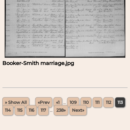
Booker-Smith marriage.jpg
» Show All
«Prev
«1
...
109
110
111
112
113
114
115
116
117
...
238»
Next»