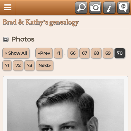
Brad & Kathy’s genealogy
Photos
» Show All
«Prev
«1
...
66
67
68
69
70
71
72
73
Next»