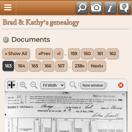
Brad & Kathy’s genealogy
Documents
» Show All
«Prev
«1
...
159
160
161
162
163
164
165
166
167
...
238»
Next»