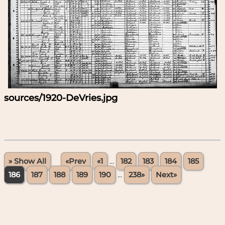
sources/1920-DeVries.jpg
» Show All
«Prev
«1
...
182
183
184
185
186
187
188
189
190
...
238»
Next»