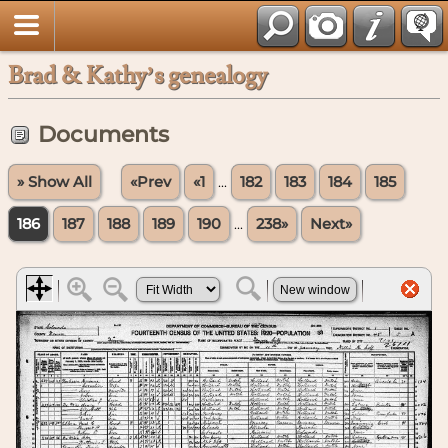
Brad & Kathy’s genealogy
Documents
» Show All
«Prev
«1
...
182
183
184
185
186
187
188
189
190
...
238»
Next»