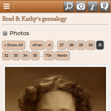
Brad & Kathy’s genealogy
Photos
» Show All
«Prev
«1
...
27
28
29
30
31
32
33
34
35
...
73»
Next»