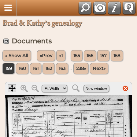
Brad & Kathy’s genealogy
Documents
» Show All
«Prev
«1
...
155
156
157
158
159
160
161
162
163
...
238»
Next»