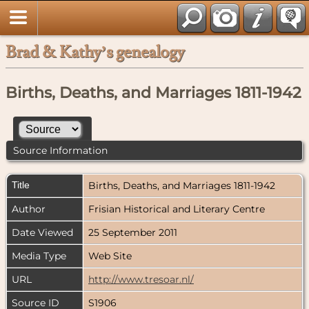
Brad & Kathy’s genealogy
Births, Deaths, and Marriages 1811-1942
Source Information
Title
Births, Deaths, and Marriages 1811-1942
Author
Frisian Historical and Literary Centre
Date Viewed
25 September 2011
Media Type
Web Site
URL
http://www.tresoar.nl/
Source ID
S1906