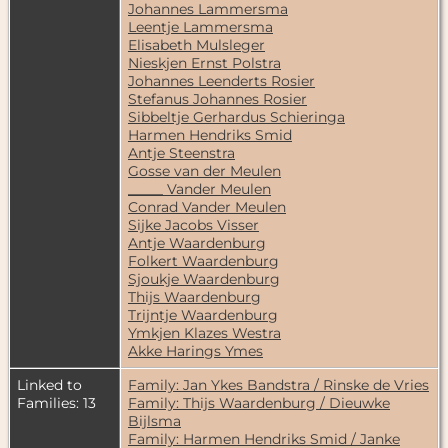
Johannes Lammersma
Leentje Lammersma
Elisabeth Mulsleger
Nieskjen Ernst Polstra
Johannes Leenderts Rosier
Stefanus Johannes Rosier
Sibbeltje Gerhardus Schieringa
Harmen Hendriks Smid
Antje Steenstra
Gosse van der Meulen
_____ Vander Meulen
Conrad Vander Meulen
Sijke Jacobs Visser
Antje Waardenburg
Folkert Waardenburg
Sjoukje Waardenburg
Thijs Waardenburg
Trijntje Waardenburg
Ymkjen Klazes Westra
Akke Harings Ymes
Linked to
Family: Jan Ykes Bandstra / Rinske de Vries
Families: 13
Family: Thijs Waardenburg / Dieuwke
Bijlsma
Family: Harmen Hendriks Smid / Janke