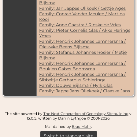
Bijlsma
Family: Jan Jappes Olikoek / Gettje Ages
Family: Conrad Vander Meulen / Martina
Kooi
Family: Anne Gaastra / Rinske de Vries
Family: Pieter Cornelis Glas / Akke Harings
Ymes
Family: Hendrik Johannes Lammersma /
Dieuwke Beens Bijlsma
Family: Stefanus Johannes Rosier / Metje
Bijlsma
Family: Hendrik Johannes Lammersma /
Boukjen Gabes Boomsma
Family: Hendrik Johannes Lammersma /
Sibbeltje Gerhardus Schieringa
Family: Douwe Bijlsma / Hylk Glas
Family: Jappe Jans Oliekoek / Claaske Jans
This site powered by
The Next Generation of Genealogy Sitebuilding
v.
15.0.5, written by Darrin Lythgoe © 2001-2026.
Maintained by
Brad Mohr
.
Switch to standard site